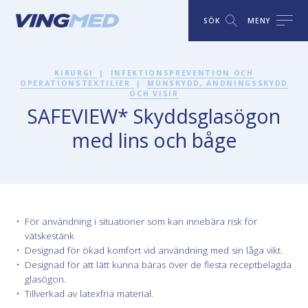
SÖK
MENY
KIRURGI
|
INFEKTIONSPREVENTION OCH
OPERATIONSTEXTILIER
|
MUNSKYDD, ANDNINGSSKYDD
OCH VISIR
SAFEVIEW* Skyddsglasögon
med lins och båge
För användning i situationer som kan innebära risk för
vätskestänk
Designad för ökad komfort vid användning med sin låga vikt.
Designad för att lätt kunna bäras över de flesta receptbelagda
glasögon.
Tillverkad av latexfria material.