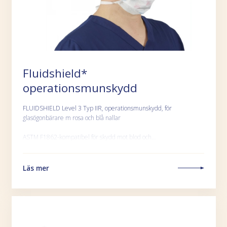
Fluidshield*
operationsmunskydd
FLUIDSHIELD Level 3 Typ IIR, operationsmunskydd, för
glasögonbärare m rosa och blå nallar
ASTM F1862-kompatibel för skydd mot blod och…
Läs mer