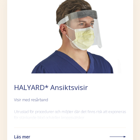
HALYARD* Ansiktsvisir
Visir med resårband
Utrustad för procedurer och miljöer där det finns risk att exponeras
för stänkande blod och/eller kroppsvätskor.
Läs mer