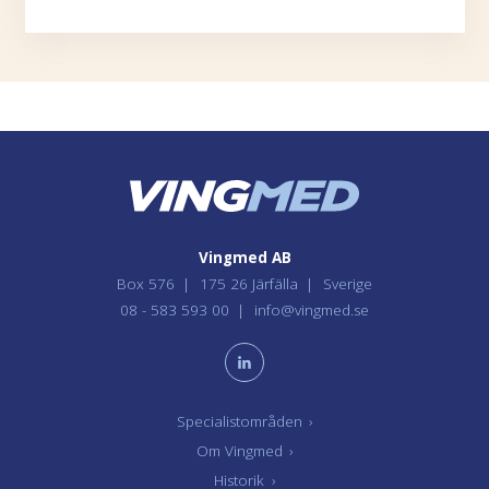
Vingmed AB
Box 576
175 26 Järfälla
Sverige
08 - 583 593 00
info@vingmed.se
Specialistområden
›
Om Vingmed
›
Historik
›