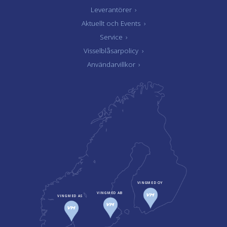
Leverantörer
›
Aktuellt och Events
›
Service
›
Visselblåsarpolicy
›
Användarvillkor
›
VINGMED OY
VINGMED AB
VINGMED AS