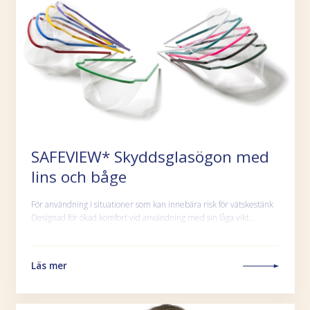
SAFEVIEW* Skyddsglasögon med
lins och båge
För användning i situationer som kan innebära risk för vätskestänk
Designad för ökad komfort vid användning med sin låga vikt….
Läs mer