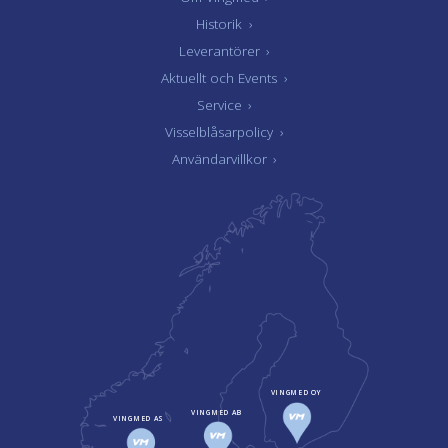
Historik
›
Leverantörer
›
Aktuellt och Events
›
Service
›
Visselblåsarpolicy
›
Användarvillkor
›
VINGMED OY
VINGMED AB
VINGMED AS