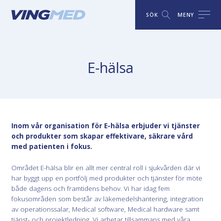
SÖK
MENY
E-hälsa
Inom vår organisation för E-hälsa erbjuder vi tjänster
och produkter som skapar effektivare, säkrare vård
med patienten i fokus.
Området E-hälsa blir en allt mer central roll i sjukvården där vi
har byggt upp en portfölj med produkter och tjänster för möte
både dagens och framtidens behov. Vi har idag fem
fokusområden som består av läkemedelshantering, integration
av operationssalar, Medical software, Medical hardware samt
tjänst- och projektledning. Vi arbetar tillsammans med våra