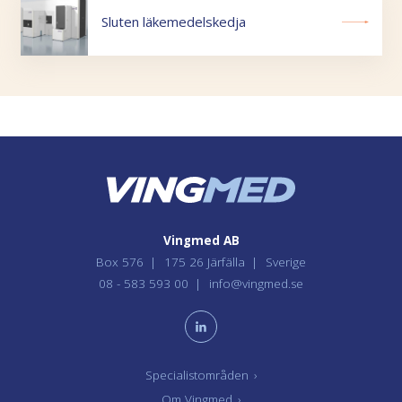
Sluten läkemedelskedja
Vingmed AB
Box 576
175 26 Järfälla
Sverige
08 - 583 593 00
info@vingmed.se
Specialistområden
›
Om Vingmed
›