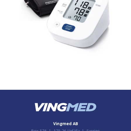
Vingmed AB
Box 576
175 26 Järfälla
Sverige