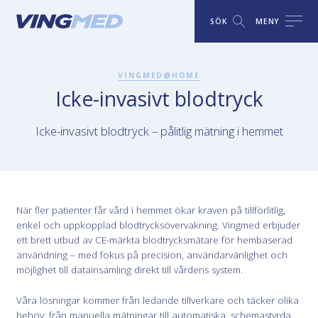
SÖK
MENY
VINGMED@HOME
Icke-invasivt blodtryck
Icke-invasivt blodtryck – pålitlig mätning i hemmet
När fler patienter får vård i hemmet ökar kraven på tillförlitlig,
enkel och uppkopplad blodtrycksövervakning. Vingmed erbjuder
ett brett utbud av CE-märkta blodtrycksmätare för hembaserad
användning – med fokus på precision, användarvänlighet och
möjlighet till datainsamling direkt till vårdens system.
Våra lösningar kommer från ledande tillverkare och täcker olika
behov: från manuella mätningar till automatiska, schema­styrda