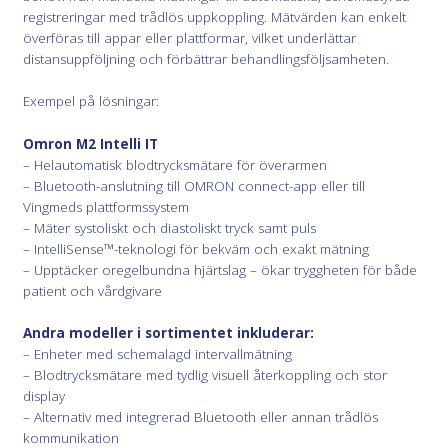
registreringar med trådlös uppkoppling. Mätvärden kan enkelt
överföras till appar eller plattformar, vilket underlättar
distansuppföljning och förbättrar behandlingsföljsamheten.
Exempel på lösningar:
Omron M2 Intelli IT
– Helautomatisk blodtrycksmätare för överarmen
– Bluetooth-anslutning till OMRON connect-app eller till
Vingmeds plattformssystem
– Mäter systoliskt och diastoliskt tryck samt puls
– IntelliSense™-teknologi för bekväm och exakt mätning
– Upptäcker oregelbundna hjärtslag – ökar tryggheten för både
patient och vårdgivare
Andra modeller i sortimentet inkluderar:
– Enheter med schemalagd intervallmätning
– Blodtrycksmätare med tydlig visuell återkoppling och stor
display
– Alternativ med integrerad Bluetooth eller annan trådlös
kommunikation