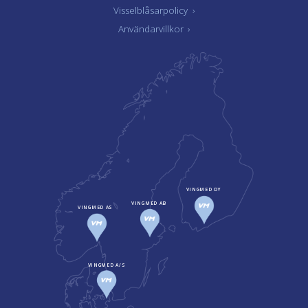
Visselblåsarpolicy
›
Användarvillkor
›
VINGMED OY
VINGMED AB
VINGMED AS
VINGMED A/S