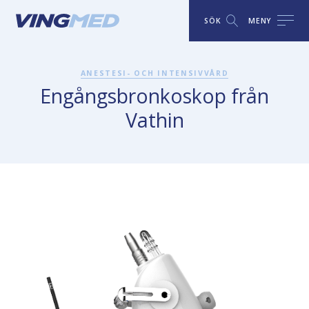
SÖK
MENY
ANESTESI- OCH INTENSIVVÅRD
Engångsbronkoskop från
Vathin