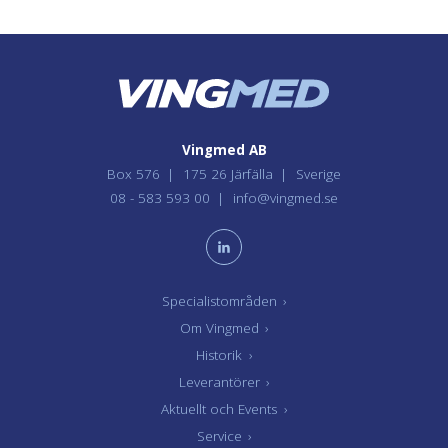
Vingmed AB
Box 576
175 26 Järfälla
Sverige
08 - 583 593 00
info@vingmed.se
Specialistområden
›
Om Vingmed
›
Historik
›
Leverantörer
›
Aktuellt och Events
›
Service
›