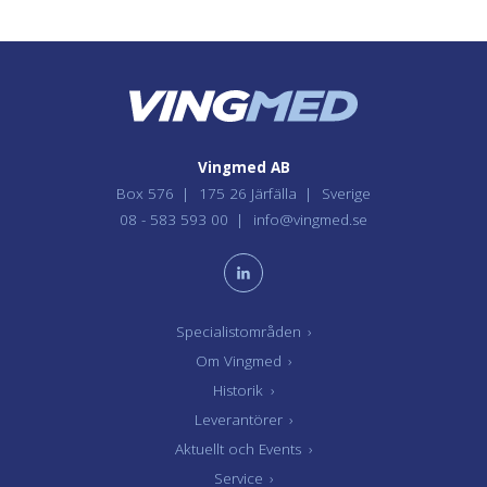
Vingmed AB
Box 576
175 26 Järfälla
Sverige
08 - 583 593 00
info@vingmed.se
Specialistområden
›
Om Vingmed
›
Historik
›
Leverantörer
›
Aktuellt och Events
›
Service
›