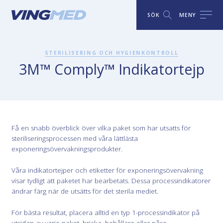
SÖK
MENY
STERILISERING OCH HYGIENKONTROLL
3M™ Comply™ Indikatortejp
Få en snabb överblick över vilka paket som har utsatts för
steriliseringsprocessen med våra lättlästa
exponeringsövervakningsprodukter.
Våra indikatortejper och etiketter för exponeringsövervakning
visar tydligt att paketet har bearbetats. Dessa processindikatorer
ändrar färg när de utsätts för det sterila mediet.
För bästa resultat, placera alltid en typ 1-processindikator på
utsidan av varje paket, bricka, behållare eller påse.