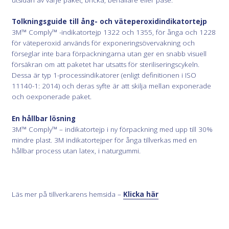
Tolkningsguide till ång- och väteperoxidindikatortejp
3M™ Comply™ -indikatortejp 1322 och 1355, för ånga och 1228
för väteperoxid används för exponeringsövervakning och
förseglar inte bara förpackningarna utan ger en snabb visuell
försäkran om att paketet har utsatts för steriliseringscykeln.
Dessa är typ 1-processindikatorer (enligt definitionen i ISO
11140-1: 2014) och deras syfte är att skilja mellan exponerade
och oexponerade paket.
En hållbar lösning
3M™ Comply™ – indikatortejp i ny förpackning med upp till 30%
mindre plast. 3M indikatortejper för ånga tillverkas med en
hållbar process utan latex, i naturgummi.
Läs mer på tillverkarens hemsida –
Klicka här