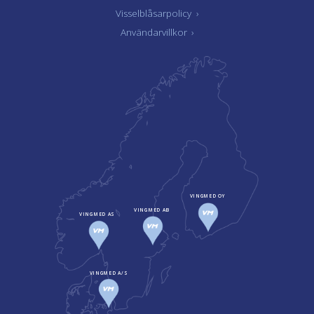
Visselblåsarpolicy
›
Användarvillkor
›
VINGMED OY
VINGMED AB
VINGMED AS
VINGMED A/S