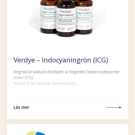
Verdye – Indocyaningrön (ICG)
Vingmed är exklusiv distributör av Diagnostic Green’s Indocyanine
Green (ICG).
Verdye är den ledande fluorescenspro…
Läs mer