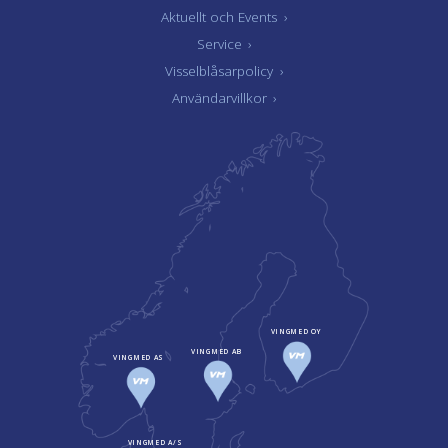
Aktuellt och Events
›
Service
›
Visselblåsarpolicy
›
Användarvillkor
›
VINGMED OY
VINGMED AB
VINGMED AS
VINGMED A/S