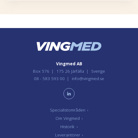
Vingmed AB
Box 576
175 26 Järfälla
Sverige
08 - 583 593 00
info@vingmed.se
Specialistområden
›
Om Vingmed
›
Historik
›
Leverantörer
›