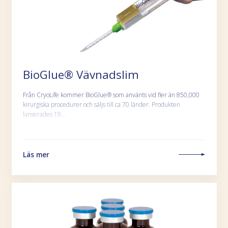
BioGlue® Vävnadslim
Från CryoLife kommer BioGlue® som använts vid fler än 850,000
kirurgiska procedurer och säljs till ca 70 länder. Produkten
lanserades 19…
Läs mer