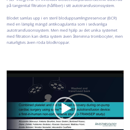
på tangential filtration (hålfiber) i sitt autotransfusionssystem.
Blodet samlas upp i en steril bloduppsamlingsreservoar (BCR)
med en lämplig mängd antikoagulantia som i sedvanliga
autotransfusionssystem. Men med hjälp av det unika systemet
med filtration kan detta system även återvinna trombocyter, men
naturligtvis även röda blodkroppar.
Videospelare