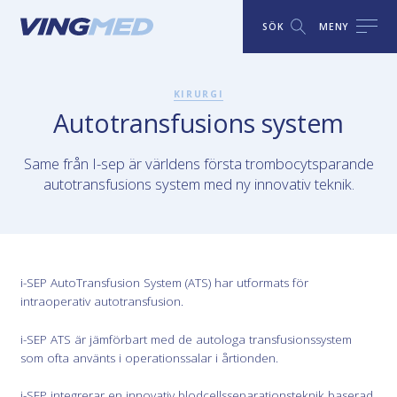
SÖK
MENY
KIRURGI
Autotransfusions system
Same från I-sep är världens första trombocytsparande
autotransfusions system med ny innovativ teknik.
i-SEP AutoTransfusion System (ATS) har utformats för
intraoperativ autotransfusion.
i-SEP ATS är jämförbart med de autologa transfusionssystem
som ofta använts i operationssalar i årtionden.
i-SEP integrerar en innovativ blodcellsseparationsteknik baserad