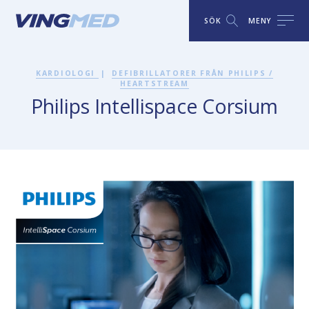
SÖK
MENY
KARDIOLOGI
|
DEFIBRILLATORER FRÅN PHILIPS /
HEARTSTREAM
Philips Intellispace Corsium