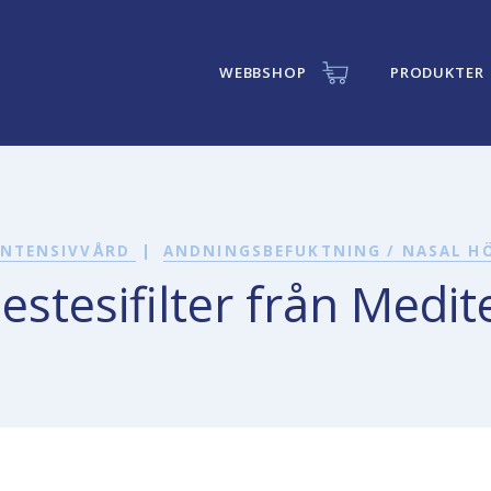
WEBBSHOP
PRODUKTER
 INTENSIVVÅRD
|
ANDNINGSBEFUKTNING / NASAL H
estesifilter från Medit