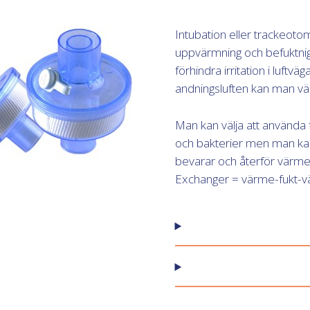
Intubation eller trackeotomi 
uppvärmning och befuktnig 
förhindra irritation i luftv
andningsluften kan man välj
Man kan välja att använda fi
och bakterier men man kan
bevarar och återför värme 
Exchanger = värme-fukt-vä