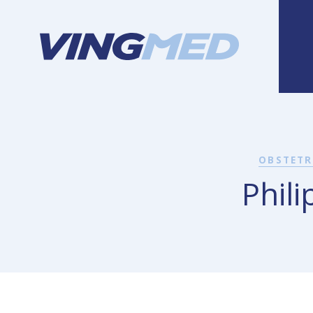
OBSTETR
Phili