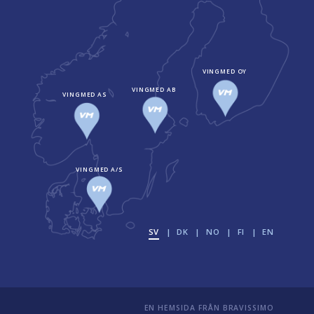
VINGMED OY
VINGMED AB
VINGMED AS
VINGMED A/S
SV
DK
NO
FI
EN
EN HEMSIDA FRÅN
BRAVISSIMO