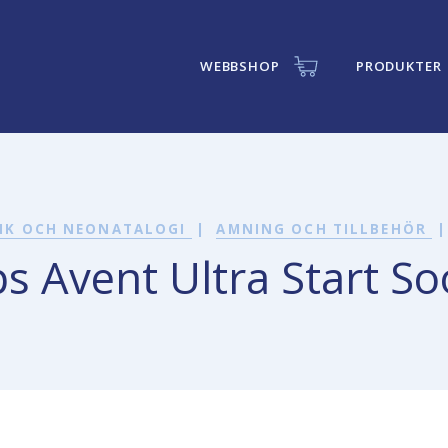
WEBBSHOP
PRODUKTER
IK OCH NEONATALOGI
|
AMNING OCH TILLBEHÖR
|
ps Avent Ultra Start S