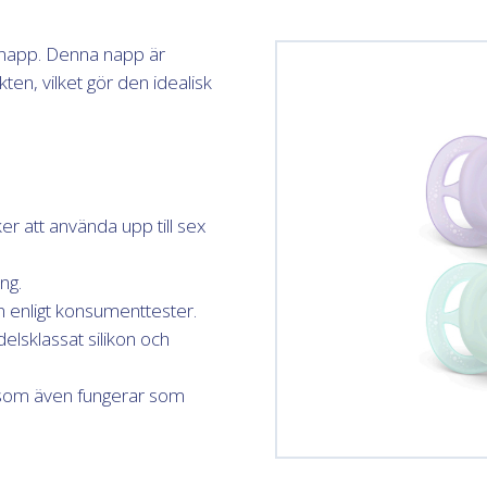
t-napp. Denna napp är
en, vilket gör den idealisk
r att använda upp till sex
ng.
 enligt konsumenttester.
elsklassat silikon och
 som även fungerar som